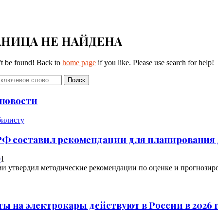
АНИЦА НЕ НАЙДЕНА
't be found! Back to
home page
if you like. Please use search for help!
Поиск
новости
билисту
РФ составил рекомендации для планирования
0
1
и утвердил методические рекомендации по оценке и прогнозир
ты на электрокары действуют в России в 2026 