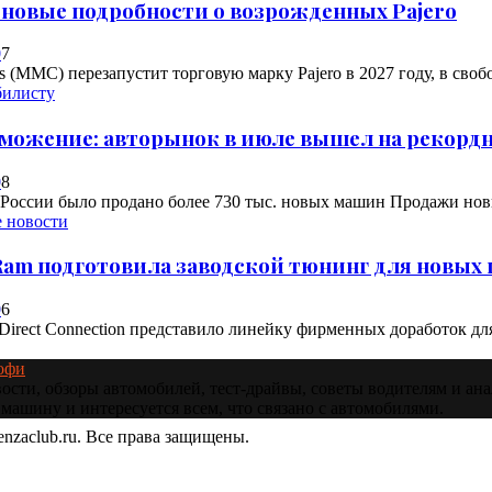
новые подробности о возрожденных Pajero
0
7
rs (MMC) перезапустит торговую марку Pajero в 2027 году, в своб
билисту
можение: авторынок в июле вышел на рекорд
0
8
в России было продано более 730 тыс. новых машин Продажи нов
 новости
am подготовила заводской тюнинг для новых 
0
6
Direct Connection представило линейку фирменных доработок дл
сти, обзоры автомобилей, тест‑драйвы, советы водителям и анал
машину и интересуется всем, что связано с автомобилями.
enzaclub.ru. Все права защищены.