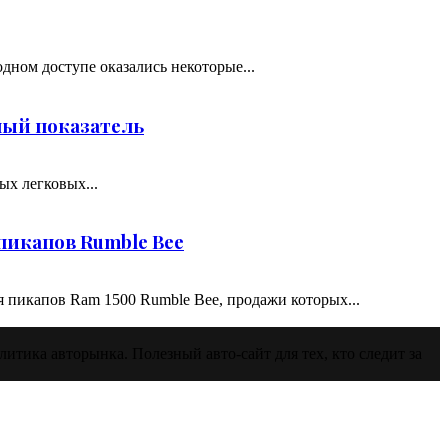
одном доступе оказались некоторые...
ный показатель
ых легковых...
пикапов Rumble Bee
я пикапов Ram 1500 Rumble Bee, продажи которых...
итика авторынка. Полезный авто‑сайт для тех, кто следит за