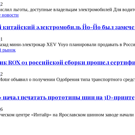
0
2
ислил льготы, доступные владельцам электромобилей Для водителе
 новости
китайский электромобиль Йо-Йо был замече
0
1
назад мини-электрокар XEV Yoyo планировали продавать в России
й рынок
ик ROX 01 российской сборки прошел серти
0
2
tor объявил о получении Одобрения типа транспортного средс
 начал печатать прототипы шин на 3D-принте
0
6
ческом центре «Интайр» на Ярославском шинном заводе начали