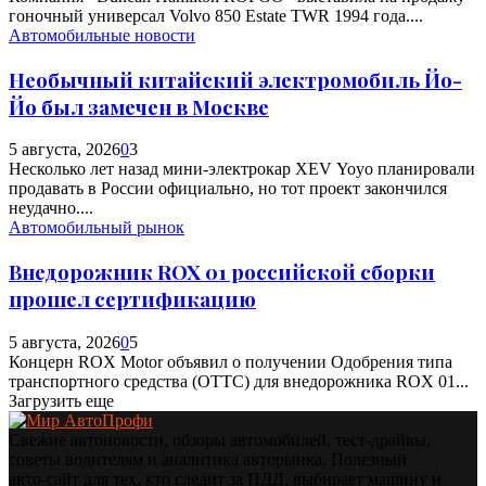
гоночный универсал Volvo 850 Estate TWR 1994 года....
Автомобильные новости
Необычный китайский электромобиль Йо-
Йо был замечен в Москве
5 августа, 2026
0
3
Несколько лет назад мини-электрокар XEV Yoyo планировали
продавать в России официально, но тот проект закончился
неудачно....
Автомобильный рынок
Внедорожник ROX 01 российской сборки
прошел сертификацию
5 августа, 2026
0
5
Концерн ROX Motor объявил о получении Одобрения типа
транспортного средства (ОТТС) для внедорожника ROX 01...
Загрузить еще
Свежие автоновости, обзоры автомобилей, тест‑драйвы,
советы водителям и аналитика авторынка. Полезный
авто‑сайт для тех, кто следит за ПДД, выбирает машину и