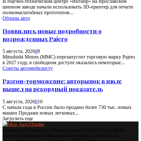
В Научно-техническом центре «Интайр» на Ярославском
шинном заводе начали использовать 3D-принтер для печати
полномасштабных прототипов...
Обзоры авто
Появились новые подробности о
возрожденных Pajero
5 августа, 2026
0
9
Mitsubishi Motors (MMC) перезапустит торговую марку Pajero
в 2027 году, в свободном доступе оказались некоторые...
Советы автомобилисту
Разгон-торможение: авторынок в июле
вышел на рекордный показатель
5 августа, 2026
0
10
С начала года в России было продано более 730 тыс. новых
машин Продажи новых легковых...
Загрузить еще
Свежие автоновости, обзоры автомобилей, тест‑драйвы,
советы водителям и аналитика авторынка. Полезный