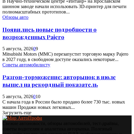
В Научно-техническом центре «Интайр» на Ярославском
шинном заводе начали использовать 3D-принтер для печати
полномасштабных прототипов...
Обзоры авто
Появились новые подробности о
возрожденных Pajero
5 августа, 2026
0
9
Mitsubishi Motors (MMC) перезапустит торговую марку Pajero
в 2027 году, в свободном доступе оказались некоторые...
Советы автомобилисту
Разгон-торможение: авторынок в июле
вышел на рекордный показатель
5 августа, 2026
0
10
С начала года в России было продано более 730 тыс. новых
машин Продажи новых легковых...
Загрузить еще
Свежие автоновости, обзоры автомобилей, тест‑драйвы,
советы водителям и аналитика авторынка. Полезный