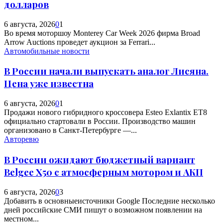
долларов
6 августа, 2026
0
1
Во время моторшоу Monterey Car Week 2026 фирма Broad
Arrow Auctions проведет аукцион за Ferrari...
Автомобильные новости
В России начали выпускать аналог Лисяна.
Цена уже известна
6 августа, 2026
0
1
Продажи нового гибридного кроссовера Esteo Exlantix ET8
официально стартовали в России. Производство машин
организовано в Санкт-Петербурге —...
Авторевю
В России ожидают бюджетный вариант
Belgee X50 с атмосферным мотором и АКП
6 августа, 2026
0
3
Добавить в основныеисточники Google Последние несколько
дней российские СМИ пишут о возможном появлении на
местном...